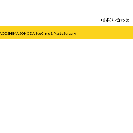
お問い合わせ
AGOSHIMA SONODA EyeClinic & PlasticSurgery.